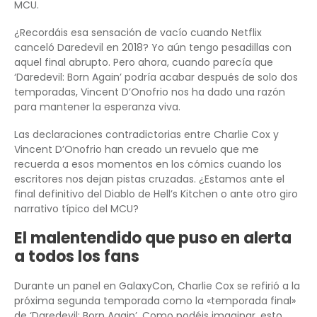
MCU.
¿Recordáis esa sensación de vacío cuando Netflix
canceló Daredevil en 2018? Yo aún tengo pesadillas con
aquel final abrupto. Pero ahora, cuando parecía que
‘Daredevil: Born Again’ podría acabar después de solo dos
temporadas, Vincent D’Onofrio nos ha dado una razón
para mantener la esperanza viva.
Las declaraciones contradictorias entre Charlie Cox y
Vincent D’Onofrio han creado un revuelo que me
recuerda a esos momentos en los cómics cuando los
escritores nos dejan pistas cruzadas. ¿Estamos ante el
final definitivo del Diablo de Hell’s Kitchen o ante otro giro
narrativo típico del MCU?
El malentendido que puso en alerta
a todos los fans
Durante un panel en GalaxyCon, Charlie Cox se refirió a la
próxima segunda temporada como la «temporada final»
de ‘Daredevil: Born Again’. Como podéis imaginar, esto