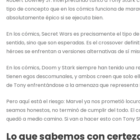
Robert Downey Jr. interpretando tanto a Tony Stark c
tipo de concepto que en los cómics funciona de maravi
absolutamente épico si se ejecuta bien.
En los cómics, Secret Wars es precisamente el tipo de
sentido, sino que son esperadas. Es el crossover definit
héroes se enfrentan a versiones alternativas de sí mi
En los cómics, Doom y Stark siempre han tenido una r
tienen egos descomunales, y ambos creen que solo ell
de Tony enfrentándose a la amenaza que representa D
Pero aquí está el riesgo: Marvel ya nos prometió locur
seamos honestos, no terminó de cumplir del todo. El c
quedó a medio camino. Si van a hacer esto con Tony St
Lo que sabemos con certez