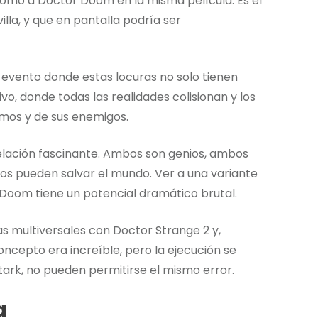
omo a Doctor Doom en la misma película. Es el
lla, y que en pantalla podría ser
 evento donde estas locuras no solo tienen
ivo, donde todas las realidades colisionan y los
smos y de sus enemigos.
elación fascinante. Ambos son genios, ambos
os pueden salvar el mundo. Ver a una variante
oom tiene un potencial dramático brutal.
as multiversales con Doctor Strange 2 y,
oncepto era increíble, pero la ejecución se
ark, no pueden permitirse el mismo error.
a