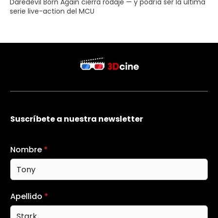
Daredevil Born Again cierra rodaje — y podría ser la última
serie live-action del MCU
Suscríbete a nuestra newsletter
Nombre
*
Apellido
*