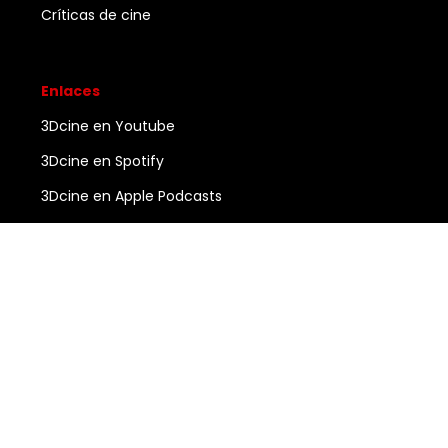
Críticas de cine
Enlaces
3Dcine en Youtube
3Dcine en Spotify
3Dcine en Apple Podcasts
Ayuda
Contacto
3DCINE
COPYRIGHT ©
2026
ALL RIGHTS RESERVED.