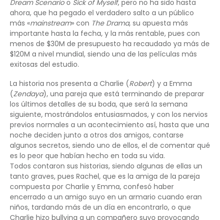
Dream Scenario
o
Sick of Myself
, pero no ha sido hasta
ahora, que ha pegado el verdadero salto a un público
más «
mainstream
» con
The Drama
, su apuesta más
importante hasta la fecha, y la más rentable, pues con
menos de $30M de presupuesto ha recaudado ya más de
$120M a nivel mundial, siendo una de las películas más
exitosas del estudio.
La historia nos presenta a Charlie (
Robert
) y a Emma
(
Zendaya
), una pareja que está terminando de preparar
los últimos detalles de su boda, que será la semana
siguiente, mostrándolos entusiasmados, y con los nervios
previos normales a un acontecimiento así, hasta que una
noche deciden junto a otros dos amigos, contarse
algunos secretos, siendo uno de ellos, el de comentar qué
es lo peor que habían hecho en toda su vida.
Todos contaron sus historias, siendo algunas de ellas un
tanto graves, pues Rachel, que es la amiga de la pareja
compuesta por Charlie y Emma, confesó haber
encerrado a un amigo suyo en un armario cuando eran
niños, tardando más de un día en encontrarlo, o que
Charlie hizo bullying a un compañero suyo provocando