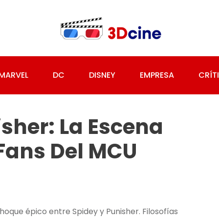
MARVEL
DC
DISNEY
EMPRESA
CRÍT
sher: La Escena
 Fans Del MCU
que épico entre Spidey y Punisher. Filosofías