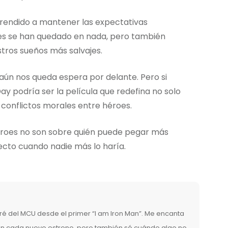
prendido a mantener las expectativas
s se han quedado en nada, pero también
ros sueños más salvajes.
, aún nos queda espera por delante. Pero si
 podría ser la película que redefina no solo
 conflictos morales entre héroes.
rhéroes no son sobre quién puede pegar más
recto cuando nadie más lo haría.
é del MCU desde el primer “I am Iron Man”. Me encanta
 en cada nuevo estreno, pero también sé cuándo algo no