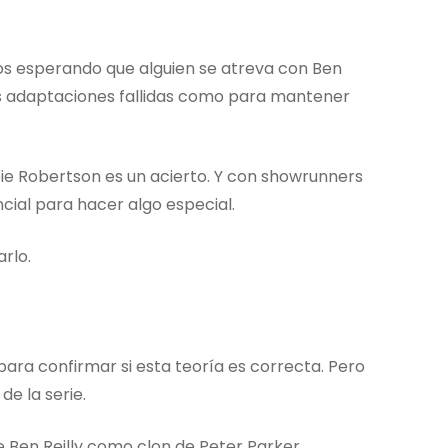
ños esperando que alguien se atreva con Ben
tes adaptaciones fallidas como para mantener
e Robertson es un acierto. Y con showrunners
cial para hacer algo especial.
rlo.
ra confirmar si esta teoría es correcta. Pero
de la serie.
e Ben Reilly como clon de Peter Parker,