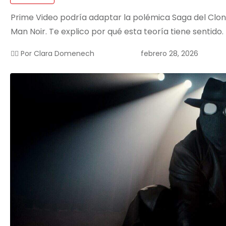
Prime Video podría adaptar la polémica Saga del Clon
Man Noir. Te explico por qué esta teoría tiene sentido.
febrero 28, 2026
✍🏻 Por
Clara Domenech