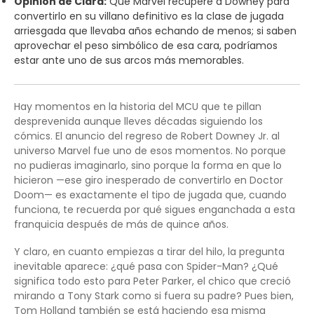
Opinión de Clara:
Que Marvel recupere a Downey para
convertirlo en su villano definitivo es la clase de jugada
arriesgada que llevaba años echando de menos; si saben
aprovechar el peso simbólico de esa cara, podríamos
estar ante uno de sus arcos más memorables.
Hay momentos en la historia del MCU que te pillan
desprevenida aunque lleves décadas siguiendo los
cómics. El anuncio del regreso de Robert Downey Jr. al
universo Marvel fue uno de esos momentos. No porque
no pudieras imaginarlo, sino porque la forma en que lo
hicieron —ese giro inesperado de convertirlo en Doctor
Doom— es exactamente el tipo de jugada que, cuando
funciona, te recuerda por qué sigues enganchada a esta
franquicia después de más de quince años.
Y claro, en cuanto empiezas a tirar del hilo, la pregunta
inevitable aparece: ¿qué pasa con Spider-Man? ¿Qué
significa todo esto para Peter Parker, el chico que creció
mirando a Tony Stark como si fuera su padre? Pues bien,
Tom Holland también se está haciendo esa misma