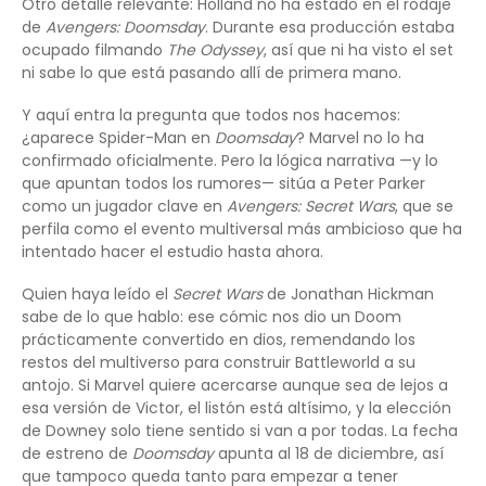
Otro detalle relevante: Holland no ha estado en el rodaje
de
Avengers: Doomsday
. Durante esa producción estaba
ocupado filmando
The Odyssey
, así que ni ha visto el set
ni sabe lo que está pasando allí de primera mano.
Y aquí entra la pregunta que todos nos hacemos:
¿aparece Spider-Man en
Doomsday
? Marvel no lo ha
confirmado oficialmente. Pero la lógica narrativa —y lo
que apuntan todos los rumores— sitúa a Peter Parker
como un jugador clave en
Avengers: Secret Wars
, que se
perfila como el evento multiversal más ambicioso que ha
intentado hacer el estudio hasta ahora.
Quien haya leído el
Secret Wars
de Jonathan Hickman
sabe de lo que hablo: ese cómic nos dio un Doom
prácticamente convertido en dios, remendando los
restos del multiverso para construir Battleworld a su
antojo. Si Marvel quiere acercarse aunque sea de lejos a
esa versión de Victor, el listón está altísimo, y la elección
de Downey solo tiene sentido si van a por todas. La fecha
de estreno de
Doomsday
apunta al 18 de diciembre, así
que tampoco queda tanto para empezar a tener