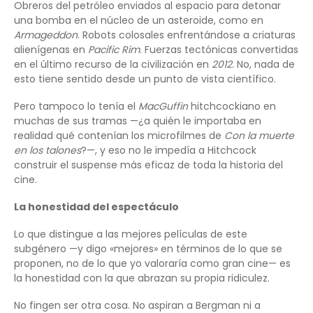
Obreros del petróleo enviados al espacio para detonar
una bomba en el núcleo de un asteroide, como en
Armageddon
. Robots colosales enfrentándose a criaturas
alienígenas en
Pacific Rim
. Fuerzas tectónicas convertidas
en el último recurso de la civilización en
2012
. No, nada de
esto tiene sentido desde un punto de vista científico.
Pero tampoco lo tenía el
MacGuffin
hitchcockiano en
muchas de sus tramas —¿a quién le importaba en
realidad qué contenían los microfilmes de
Con la muerte
en los talones
?—, y eso no le impedía a Hitchcock
construir el suspense más eficaz de toda la historia del
cine.
La honestidad del espectáculo
Lo que distingue a las mejores películas de este
subgénero —y digo «mejores» en términos de lo que se
proponen, no de lo que yo valoraría como gran cine— es
la honestidad con la que abrazan su propia ridiculez.
No fingen ser otra cosa. No aspiran a Bergman ni a