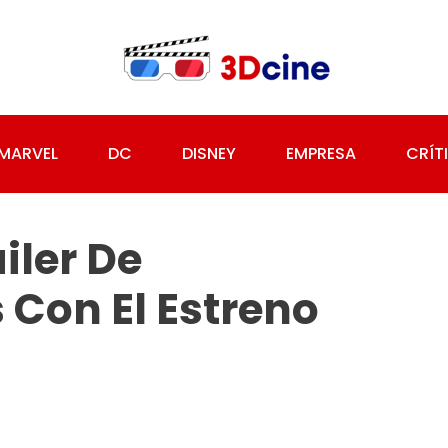
MARVEL
DC
DISNEY
EMPRESA
CRÍT
áiler De
Con El Estreno