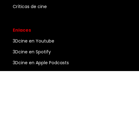
Críticas de cine
Enlaces
3Dcine en Youtube
3Dcine en Spotify
3Dcine en Apple Podcasts
Ayuda
Contacto
3DCINE
COPYRIGHT ©
2026
ALL RIGHTS RESERVED.