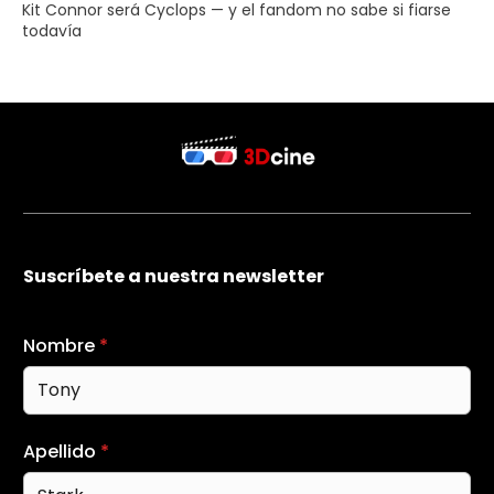
Kit Connor será Cyclops — y el fandom no sabe si fiarse
todavía
Suscríbete a nuestra newsletter
Nombre
*
Apellido
*