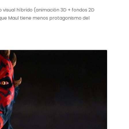
o visual híbrido (animación 3D + fondos 2D
que Maul tiene menos protagonismo del