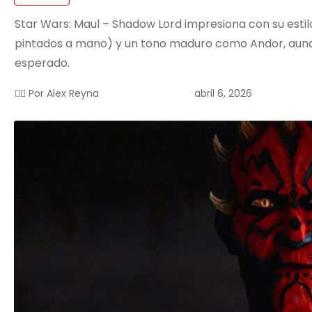
Star Wars: Maul – Shadow Lord impresiona con su estil
pintados a mano) y un tono maduro como Andor, aun
esperado.
abril 6, 2026
✍🏻 Por
Alex Reyna