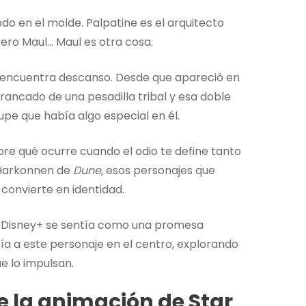
odo en el molde. Palpatine es el arquitecto
pero Maul… Maul es otra cosa.
a encuentra descanso. Desde que apareció en
rancado de una pesadilla tribal y esa doble
supe que había algo especial en él.
obre qué ocurre cuando el odio te define tanto
s Harkonnen de
Dune
, esos personajes que
convierte en identidad.
 Disney+ se sentía como una promesa
a a este personaje en el centro, explorando
ue lo impulsan.
ne la animación de Star