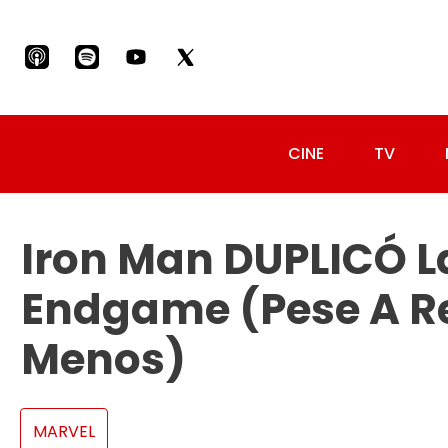
CINE
TV
Iron Man DUPLICÓ L
Endgame (pese A R
Menos)
MARVEL