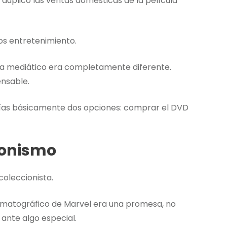
duplicó las ventas domésticas de la película
os entretenimiento.
ama mediático era completamente diferente.
ensable.
tenías básicamente dos opciones: comprar el DVD
cionismo
coleccionista.
ematográfico de Marvel era una promesa, no
 ante algo especial.