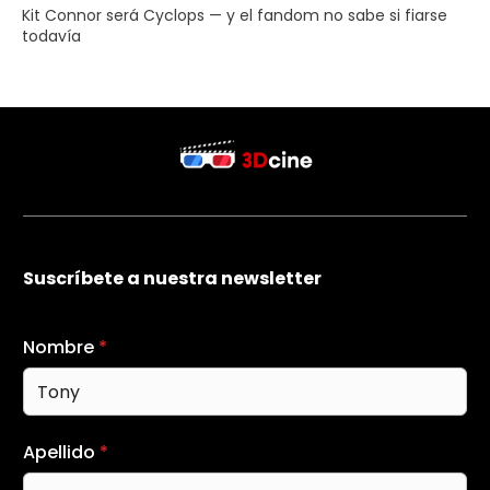
Kit Connor será Cyclops — y el fandom no sabe si fiarse
todavía
Suscríbete a nuestra newsletter
Nombre
*
Apellido
*