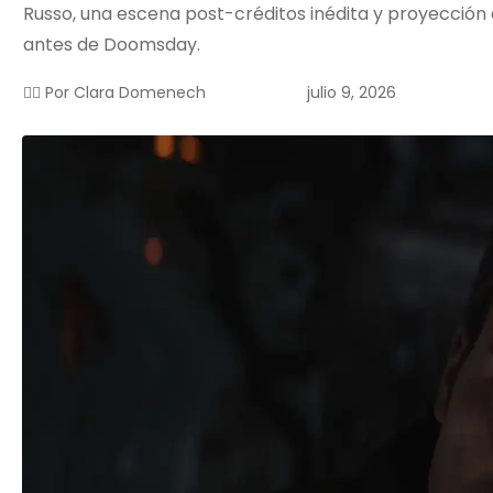
Russo, una escena post-créditos inédita y proyección en
antes de Doomsday.
julio 9, 2026
✍🏻 Por
Clara Domenech