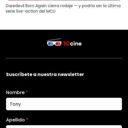
Daredevil Born Again cierra rodaje — y podría ser la última
serie live-action del MCU
Suscríbete a nuestra newsletter
Nombre
*
Apellido
*