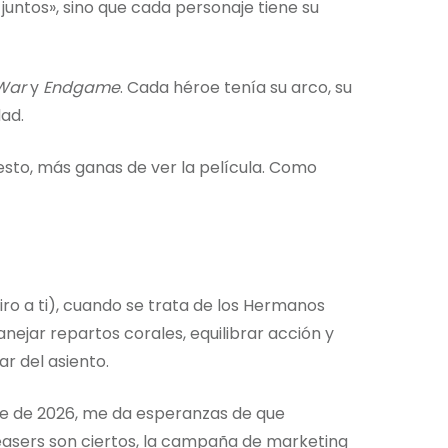
s juntos», sino que cada personaje tiene su
 War
y
Endgame
. Cada héroe tenía su arco, su
ad.
esto, más ganas de ver la película. Como
miro a ti), cuando se trata de los Hermanos
nejar repartos corales, equilibrar acción y
r del asiento.
e de 2026, me da esperanzas de que
teasers son ciertos, la campaña de marketing