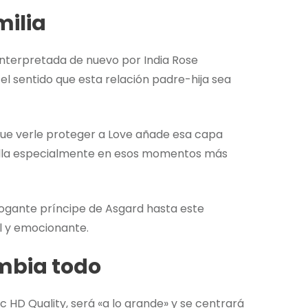
milia
interpretada de nuevo por India Rose
o el sentido que esta relación padre-hija sea
 que verle proteger a Love añade esa capa
illa especialmente en esos momentos más
rogante príncipe de Asgard hasta este
l y emocionante.
mbia todo
ic HD Quality, será «a lo grande» y se centrará