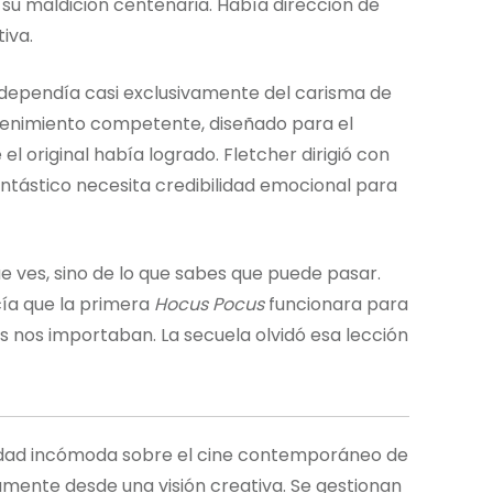
 su maldición centenaria. Había dirección de
iva.
dependía casi exclusivamente del carisma de
etenimiento competente, diseñado para el
l original había logrado. Fletcher dirigió con
antástico necesita credibilidad emocional para
ue ves, sino de lo que sabes que puede pasar.
cía que la primera
Hocus Pocus
funcionara para
jes nos importaban. La secuela olvidó esa lección
rdad incómoda sobre el cine contemporáneo de
camente desde una visión creativa. Se gestionan