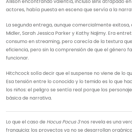
Allison encontrando valentía, incluso Binx atrapado en
actores, había puesta en escena que servía a la narrat
La segunda entrega, aunque comercialmente exitosa, 
Midler, Sarah Jessica Parker y Kathy Najimy. Era entr
consumo en streaming, pero carecía de la textura que e
eficiencia, pero sin la comprensión de que el género f
funcionar.
Hitchcock solía decir que el suspense no viene de lo q
Esa tensión entre lo conocido y lo temido es lo que ha
los niños: el peligro se sentía real porque los persona
básica de narrativa.
Lo que el caso de
Hocus Pocus 3
nos revela es una ve
franquicia: los proyectos ya no se desarrollan orgáni