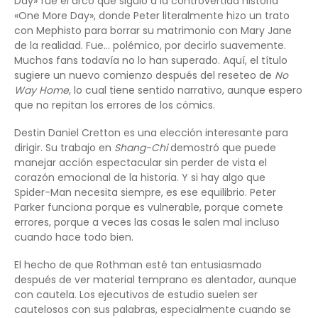
Day» fue el arco que siguió a la controvertida historia
«One More Day», donde Peter literalmente hizo un trato
con Mephisto para borrar su matrimonio con Mary Jane
de la realidad. Fue… polémico, por decirlo suavemente.
Muchos fans todavía no lo han superado. Aquí, el título
sugiere un nuevo comienzo después del reseteo de
No
Way Home
, lo cual tiene sentido narrativo, aunque espero
que no repitan los errores de los cómics.
Destin Daniel Cretton es una elección interesante para
dirigir. Su trabajo en
Shang-Chi
demostró que puede
manejar acción espectacular sin perder de vista el
corazón emocional de la historia. Y si hay algo que
Spider-Man necesita siempre, es ese equilibrio. Peter
Parker funciona porque es vulnerable, porque comete
errores, porque a veces las cosas le salen mal incluso
cuando hace todo bien.
El hecho de que Rothman esté tan entusiasmado
después de ver material temprano es alentador, aunque
con cautela. Los ejecutivos de estudio suelen ser
cautelosos con sus palabras, especialmente cuando se