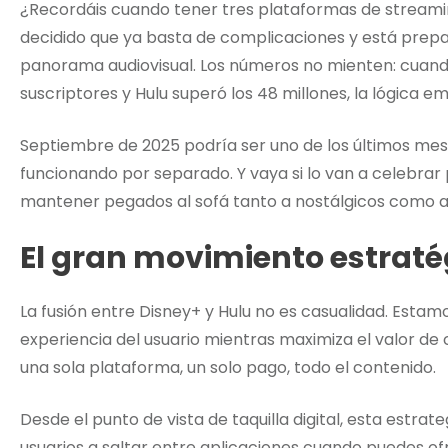
¿Recordáis cuando tener tres plataformas de streamin
decidido que ya basta de complicaciones y está prepa
panorama audiovisual. Los números no mienten: cuando
suscriptores y Hulu superó los 48 millones, la lógica em
Septiembre de 2025 podría ser uno de los últimos mes
funcionando por separado. Y vaya si lo van a celebrar
mantener pegados al sofá tanto a nostálgicos como a ad
El gran movimiento estraté
La fusión entre Disney+ y Hulu no es casualidad. Estam
experiencia del usuario mientras maximiza el valor de c
una sola plataforma, un solo pago, todo el contenido.
Desde el punto de vista de taquilla digital, esta estrat
usuarios a saltar entre aplicaciones cuando puedes o